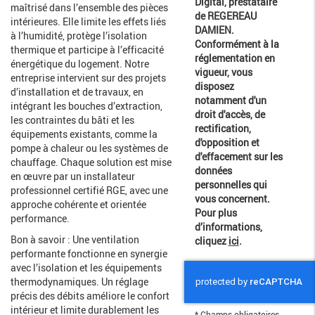
Digital, prestataire
maîtrisé dans l’ensemble des pièces
de REGEREAU
intérieures. Elle limite les effets liés
DAMIEN.
à l’humidité, protège l’isolation
Conformément à la
thermique et participe à l’efficacité
réglementation en
énergétique du logement. Notre
vigueur, vous
entreprise intervient sur des projets
disposez
d’installation et de travaux, en
notamment d'un
intégrant les bouches d’extraction,
droit d'accès, de
les contraintes du bâti et les
rectification,
équipements existants, comme la
d'opposition et
pompe à chaleur ou les systèmes de
d'effacement sur les
chauffage. Chaque solution est mise
données
en œuvre par un installateur
personnelles qui
professionnel certifié RGE, avec une
vous concernent.
approche cohérente et orientée
Pour plus
performance.
d’informations,
Bon à savoir : Une ventilation
cliquez
ici
.
performante fonctionne en synergie
avec l’isolation et les équipements
thermodynamiques. Un réglage
précis des débits améliore le confort
intérieur et limite durablement les
*
Champs obligatoires